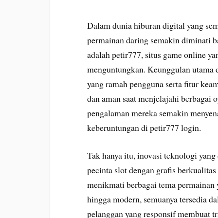
Dalam dunia hiburan digital yang se
permainan daring semakin diminati b
adalah petir777, situs game online y
menguntungkan. Keunggulan utama dar
yang ramah pengguna serta fitur kea
dan aman saat menjelajahi berbagai
pengalaman mereka semakin menyen
keberuntungan di petir777 login.
Tak hanya itu, inovasi teknologi yan
pecinta slot dengan grafis berkualita
menikmati berbagai tema permainan ya
hingga modern, semuanya tersedia dal
pelanggan yang responsif membuat tr