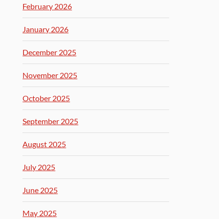
February 2026
January 2026
December 2025
November 2025
October 2025
September 2025
August 2025
July 2025
June 2025
May 2025