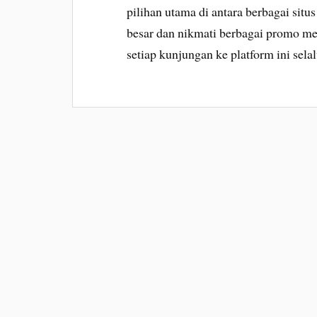
pilihan utama di antara berbagai sit
besar dan nikmati berbagai promo men
setiap kunjungan ke platform ini sela