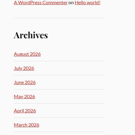
A WordPress Commenter
on
Hello world!
Archives
August 2026
July 2026
June 2026
May 2026
April 2026
March 2026