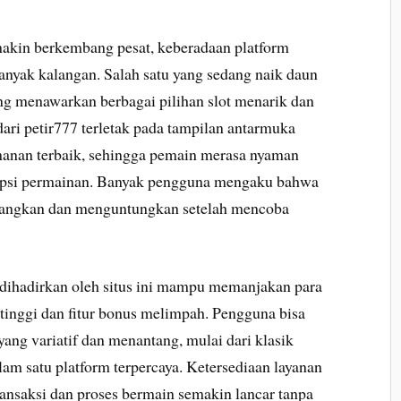
makin berkembang pesat, keberadaan platform
anyak kalangan. Salah satu yang sedang naik daun
ang menawarkan berbagai pilihan slot menarik dan
i petir777 terletak pada tampilan antarmuka
manan terbaik, sehingga pemain merasa nyaman
 opsi permainan. Banyak pengguna mengaku bahwa
angkan dan menguntungkan setelah mencoba
g dihadirkan oleh situs ini mampu memanjakan para
s tinggi dan fitur bonus melimpah. Pengguna bisa
ng variatif dan menantang, mulai dari klasik
am satu platform terpercaya. Ketersediaan layanan
ansaksi dan proses bermain semakin lancar tanpa