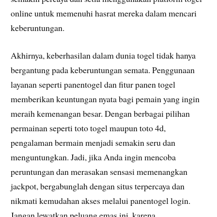
online untuk memenuhi hasrat mereka dalam mencari
keberuntungan.
Akhirnya, keberhasilan dalam dunia togel tidak hanya
bergantung pada keberuntungan semata. Penggunaan
layanan seperti panentogel dan fitur panen togel
memberikan keuntungan nyata bagi pemain yang ingin
meraih kemenangan besar. Dengan berbagai pilihan
permainan seperti toto togel maupun toto 4d,
pengalaman bermain menjadi semakin seru dan
menguntungkan. Jadi, jika Anda ingin mencoba
peruntungan dan merasakan sensasi memenangkan
jackpot, bergabunglah dengan situs terpercaya dan
nikmati kemudahan akses melalui panentogel login.
Jangan lewatkan peluang emas ini, karena