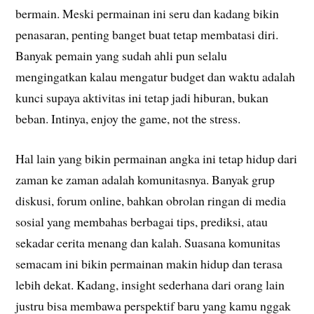
bermain. Meski permainan ini seru dan kadang bikin
penasaran, penting banget buat tetap membatasi diri.
Banyak pemain yang sudah ahli pun selalu
mengingatkan kalau mengatur budget dan waktu adalah
kunci supaya aktivitas ini tetap jadi hiburan, bukan
beban. Intinya, enjoy the game, not the stress.
Hal lain yang bikin permainan angka ini tetap hidup dari
zaman ke zaman adalah komunitasnya. Banyak grup
diskusi, forum online, bahkan obrolan ringan di media
sosial yang membahas berbagai tips, prediksi, atau
sekadar cerita menang dan kalah. Suasana komunitas
semacam ini bikin permainan makin hidup dan terasa
lebih dekat. Kadang, insight sederhana dari orang lain
justru bisa membawa perspektif baru yang kamu nggak