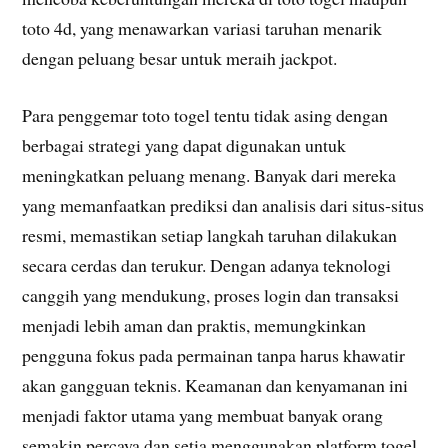
toto 4d, yang menawarkan variasi taruhan menarik
dengan peluang besar untuk meraih jackpot.
Para penggemar toto togel tentu tidak asing dengan
berbagai strategi yang dapat digunakan untuk
meningkatkan peluang menang. Banyak dari mereka
yang memanfaatkan prediksi dan analisis dari situs-situs
resmi, memastikan setiap langkah taruhan dilakukan
secara cerdas dan terukur. Dengan adanya teknologi
canggih yang mendukung, proses login dan transaksi
menjadi lebih aman dan praktis, memungkinkan
pengguna fokus pada permainan tanpa harus khawatir
akan gangguan teknis. Keamanan dan kenyamanan ini
menjadi faktor utama yang membuat banyak orang
semakin percaya dan setia menggunakan platform togel