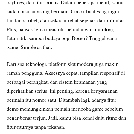
paylines, dan fitur bonus. Dalam beberapa menit, kamu
sudah bisa langsung bermain. Cocok buat yang ingin
fun tanpa ribet, atau sekadar rehat sejenak dari rutinitas.
Plus, banyak tema menarik: petualangan, mitologi,
futuristik, sampai budaya pop. Bosen? Tinggal ganti
game. Simple as that.
Dari sisi teknologi, platform slot modern juga makin
ramah pengguna. Aksesnya cepat, tampilan responsif di
berbagai perangkat, dan sistem keamanan yang
diperhatikan serius. Ini penting, karena kenyamanan
bermain itu nomor satu. Ditambah lagi, adanya fitur
demo memungkinkan pemain mencoba game sebelum
benar-benar terjun. Jadi, kamu bisa kenal dulu ritme dan
fitur-fiturnya tanpa tekanan.