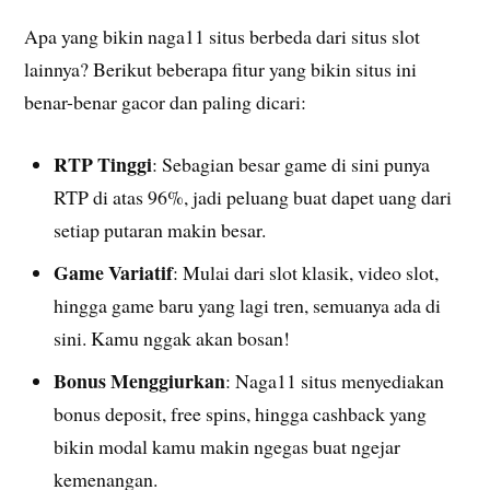
Apa yang bikin naga11 situs berbeda dari situs slot
lainnya? Berikut beberapa fitur yang bikin situs ini
benar-benar gacor dan paling dicari:
RTP Tinggi
: Sebagian besar game di sini punya
RTP di atas 96%, jadi peluang buat dapet uang dari
setiap putaran makin besar.
Game Variatif
: Mulai dari slot klasik, video slot,
hingga game baru yang lagi tren, semuanya ada di
sini. Kamu nggak akan bosan!
Bonus Menggiurkan
: Naga11 situs menyediakan
bonus deposit, free spins, hingga cashback yang
bikin modal kamu makin ngegas buat ngejar
kemenangan.