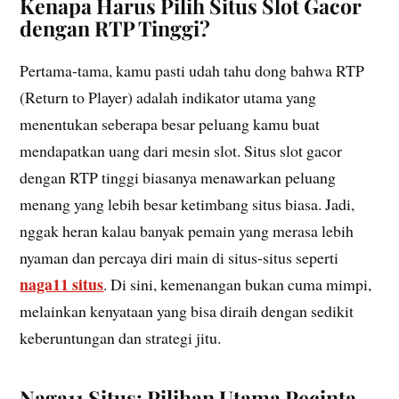
Kenapa Harus Pilih Situs Slot Gacor
dengan RTP Tinggi?
Pertama-tama, kamu pasti udah tahu dong bahwa RTP
(Return to Player) adalah indikator utama yang
menentukan seberapa besar peluang kamu buat
mendapatkan uang dari mesin slot. Situs slot gacor
dengan RTP tinggi biasanya menawarkan peluang
menang yang lebih besar ketimbang situs biasa. Jadi,
nggak heran kalau banyak pemain yang merasa lebih
nyaman dan percaya diri main di situs-situs seperti
naga11 situs
. Di sini, kemenangan bukan cuma mimpi,
melainkan kenyataan yang bisa diraih dengan sedikit
keberuntungan dan strategi jitu.
Naga11 Situs: Pilihan Utama Pecinta