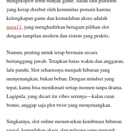
mengeksplor lebih banyak game. Salah satu platform
yang kerap disebut oleh komunitas pemain karena
kelengkapan game dan kemudahan akses adalah
naga11
, yang menghadirkan beragam pilihan slot
dengan tampilan modern dan sistem yang praktis.
Namun, penting untuk tetap bermain secara
bertanggung jawab. Tetapkan batas waktu dan anggaran,
lalu patuhi. Slot seharusnya menjadi hiburan yang
menyenangkan, bukan beban. Dengan mindset yang
tepat, kamu bisa menikmati setiap momen tanpa drama.
Lagipula, yang dicari itu vibes serunya—kalau cuan
bonus, anggap saja plot twist yang menyenangkan.
Singkatnya, slot online menawarkan kombinasi hiburan
visual, kemudahan akses, dan peluang yang menarik.