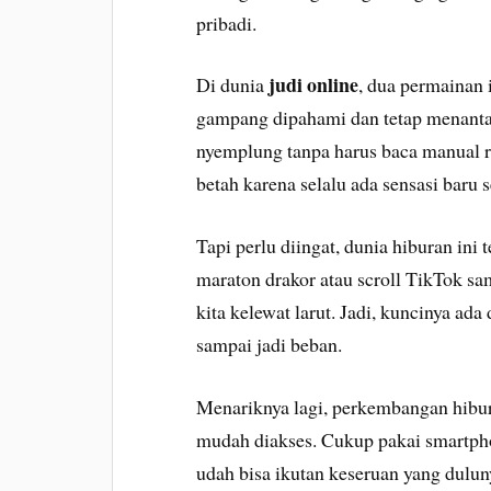
pribadi.
judi online
Di dunia
, dua permainan 
gampang dipahami dan tetap menanta
nyemplung tanpa harus baca manual ri
betah karena selalu ada sensasi baru s
Tapi perlu diingat, dunia hiburan ini
maraton drakor atau scroll TikTok sam
kita kelewat larut. Jadi, kuncinya ada 
sampai jadi beban.
Menariknya lagi, perkembangan hibur
mudah diakses. Cukup pakai smartphone
udah bisa ikutan keseruan yang dulun