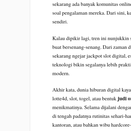
sekarang ada banyak komunitas online 
soal pengalaman mereka. Dari sini, ke
sendiri.
Kalau dipikir lagi, tren ini nunjukkin
buat bersenang-senang. Dari zaman d
sekarang ngejar jackpot slot digital,
teknologi bikin segalanya lebih prakti
modern.
Akhir kata, dunia hiburan digital ka
judi o
lotte4d, slot, togel, atau bentuk
menikmatinya. Selama dijalani dengan 
di tengah padatnya rutinitas sehari-h
kantoran, atau bahkan wibu hardcore