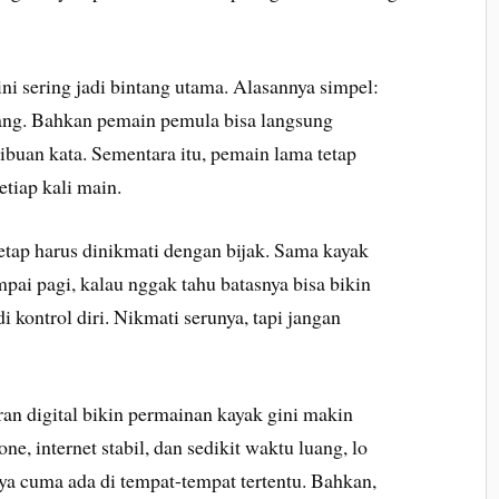
ini sering jadi bintang utama. Alasannya simpel:
ng. Bahkan pemain pemula bisa langsung
buan kata. Sementara itu, pemain lama tetap
etiap kali main.
 tetap harus dinikmati dengan bijak. Sama kayak
pai pagi, kalau nggak tahu batasnya bisa bikin
di kontrol diri. Nikmati serunya, tapi jangan
an digital bikin permainan kayak gini makin
, internet stabil, dan sedikit waktu luang, lo
ya cuma ada di tempat-tempat tertentu. Bahkan,