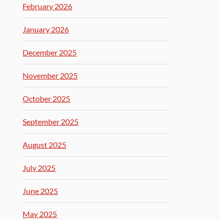
February 2026
January 2026
December 2025
November 2025
October 2025
September 2025
August 2025
July 2025
June 2025
May 2025