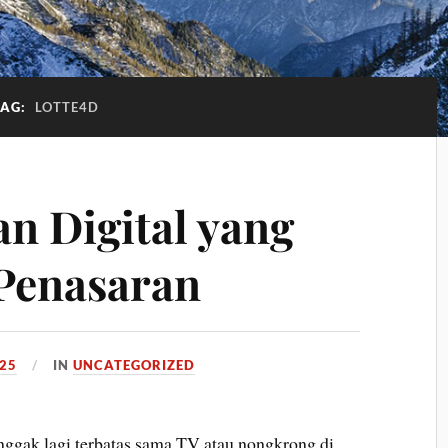
TAG:
LOTTE4D
n Digital yang
 Penasaran
025
IN
UNCATEGORIZED
h nggak lagi terbatas sama TV atau nongkrong di