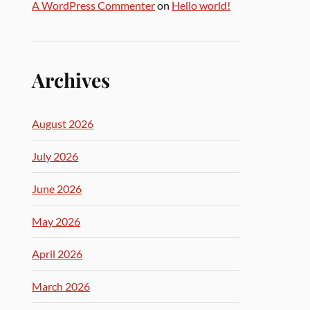
A WordPress Commenter
on
Hello world!
Archives
August 2026
July 2026
June 2026
May 2026
April 2026
March 2026