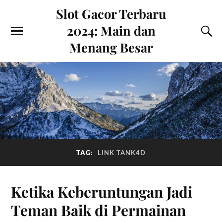
Slot Gacor Terbaru
2024: Main dan
Menang Besar
TAG:
LINK TANK4D
Ketika Keberuntungan Jadi
Teman Baik di Permainan