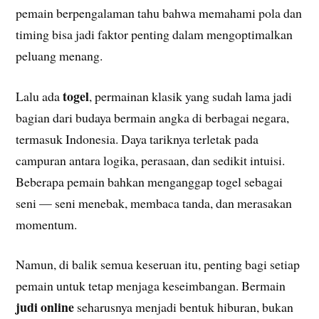
pemain berpengalaman tahu bahwa memahami pola dan
timing bisa jadi faktor penting dalam mengoptimalkan
peluang menang.
togel
Lalu ada
, permainan klasik yang sudah lama jadi
bagian dari budaya bermain angka di berbagai negara,
termasuk Indonesia. Daya tariknya terletak pada
campuran antara logika, perasaan, dan sedikit intuisi.
Beberapa pemain bahkan menganggap togel sebagai
seni — seni menebak, membaca tanda, dan merasakan
momentum.
Namun, di balik semua keseruan itu, penting bagi setiap
pemain untuk tetap menjaga keseimbangan. Bermain
judi online
seharusnya menjadi bentuk hiburan, bukan