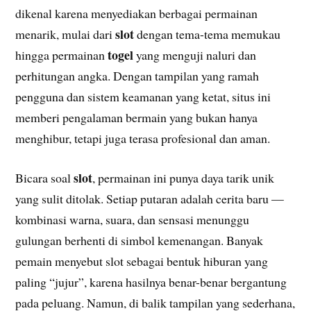
dikenal karena menyediakan berbagai permainan
slot
menarik, mulai dari
dengan tema-tema memukau
togel
hingga permainan
yang menguji naluri dan
perhitungan angka. Dengan tampilan yang ramah
pengguna dan sistem keamanan yang ketat, situs ini
memberi pengalaman bermain yang bukan hanya
menghibur, tetapi juga terasa profesional dan aman.
slot
Bicara soal
, permainan ini punya daya tarik unik
yang sulit ditolak. Setiap putaran adalah cerita baru —
kombinasi warna, suara, dan sensasi menunggu
gulungan berhenti di simbol kemenangan. Banyak
pemain menyebut slot sebagai bentuk hiburan yang
paling “jujur”, karena hasilnya benar-benar bergantung
pada peluang. Namun, di balik tampilan yang sederhana,