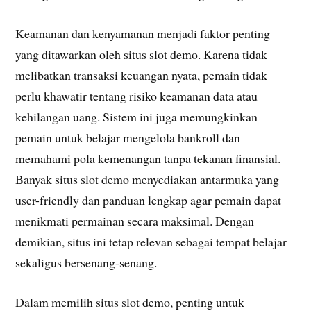
Keamanan dan kenyamanan menjadi faktor penting
yang ditawarkan oleh situs slot demo. Karena tidak
melibatkan transaksi keuangan nyata, pemain tidak
perlu khawatir tentang risiko keamanan data atau
kehilangan uang. Sistem ini juga memungkinkan
pemain untuk belajar mengelola bankroll dan
memahami pola kemenangan tanpa tekanan finansial.
Banyak situs slot demo menyediakan antarmuka yang
user-friendly dan panduan lengkap agar pemain dapat
menikmati permainan secara maksimal. Dengan
demikian, situs ini tetap relevan sebagai tempat belajar
sekaligus bersenang-senang.
Dalam memilih situs slot demo, penting untuk