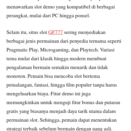
menawarkan slot demo yang kompatibel di berbagai
perangkat, mulai dari PC hingga ponsel.
Selain itu, situs slot
GF777
sering menyediakan
berbagai jenis permainan dari penyedia ternama seperti
Pragmatic Play, Microgaming, dan Playtech. Variasi
tema mulai dari klasik hingga modern membuat
pengalaman bermain semakin menarik dan tidak
monoton. Pemain bisa mencoba slot bertema
petualangan, fantasi, hingga film populer tanpa harus
mengeluarkan biaya. Fitur demo ini juga
memungkinkan untuk menguji fitur bonus dan putaran
gratis yang biasanya menjadi daya tarik utama dalam
permainan slot. Sehingga, pemain dapat menentukan
strategi terbaik sebelum bermain dengan uang asli.