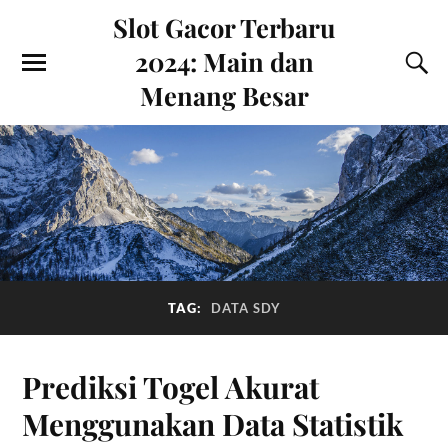
Slot Gacor Terbaru
2024: Main dan
Menang Besar
TAG:
DATA SDY
Prediksi Togel Akurat
Menggunakan Data Statistik