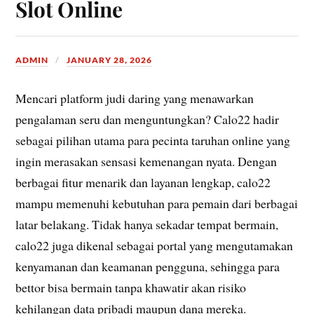
Slot Online
ADMIN
JANUARY 28, 2026
Mencari platform judi daring yang menawarkan
pengalaman seru dan menguntungkan? Calo22 hadir
sebagai pilihan utama para pecinta taruhan online yang
ingin merasakan sensasi kemenangan nyata. Dengan
berbagai fitur menarik dan layanan lengkap, calo22
mampu memenuhi kebutuhan para pemain dari berbagai
latar belakang. Tidak hanya sekadar tempat bermain,
calo22 juga dikenal sebagai portal yang mengutamakan
kenyamanan dan keamanan pengguna, sehingga para
bettor bisa bermain tanpa khawatir akan risiko
kehilangan data pribadi maupun dana mereka.