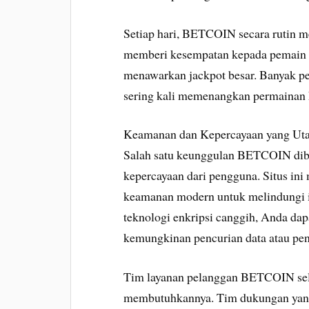
Setiap hari, BETCOIN secara rutin me
memberi kesempatan kepada pemain 
menawarkan jackpot besar. Banyak 
sering kali memenangkan permainan 
Keamanan dan Kepercayaan yang Ut
Salah satu keunggulan BETCOIN diban
kepercayaan dari pengguna. Situs ini
keamanan modern untuk melindungi i
teknologi enkripsi canggih, Anda da
kemungkinan pencurian data atau pen
Tim layanan pelanggan BETCOIN sel
membutuhkannya. Tim dukungan yan