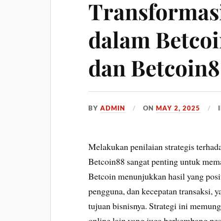
Transformasi
dalam Betcoi
dan Betcoin
BY
ADMIN
ON
MAY 2, 2025
Melakukan penilaian strategis terhad
Betcoin88 sangat penting untuk mema
Betcoin menunjukkan hasil yang posit
pengguna, dan kecepatan transaksi, 
tujuan bisnisnya. Strategi ini memun
online lain yang juga berkembang pes