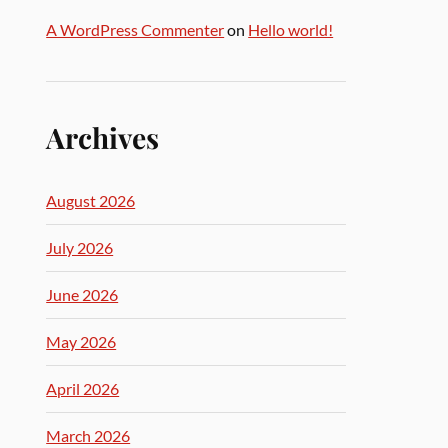
A WordPress Commenter
on
Hello world!
Archives
August 2026
July 2026
June 2026
May 2026
April 2026
March 2026