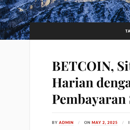
T
BETCOIN, Sit
Harian denga
Pembayaran 
BY
ADMIN
ON
MAY 2, 2025