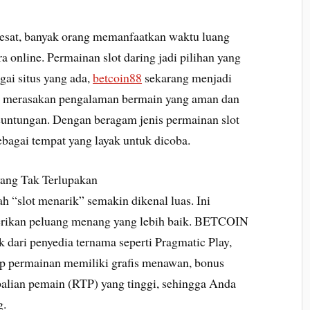
pesat, banyak orang memanfaatkan waktu luang
 online. Permainan slot daring jadi pilihan yang
gai situs yang ada,
betcoin88
sekarang menjadi
in merasakan pengalaman bermain yang aman dan
untungan. Dengan beragam jenis permainan slot
agai tempat yang layak untuk dicoba.
ang Tak Terlupakan
ah “slot menarik” semakin dikenal luas. Ini
erikan peluang menang yang lebih baik. BETCOIN
 dari penyedia ternama seperti Pragmatic Play,
iap permainan memiliki grafis menawan, bonus
alian pemain (RTP) yang tinggi, sehingga Anda
g.