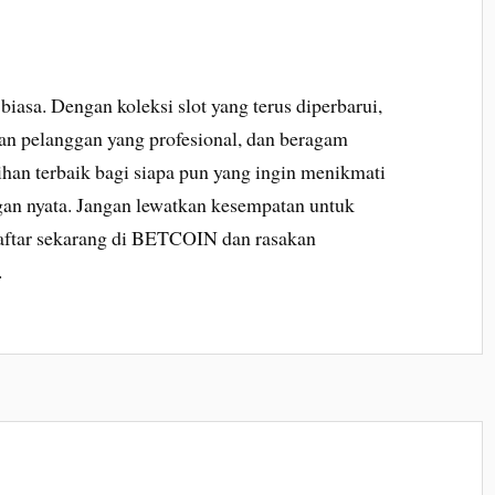
iasa. Dengan koleksi slot yang terus diperbarui,
nan pelanggan yang profesional, dan beragam
an terbaik bagi siapa pun yang ingin menikmati
an nyata. Jangan lewatkan kesempatan untuk
ftar sekarang di BETCOIN dan rasakan
.