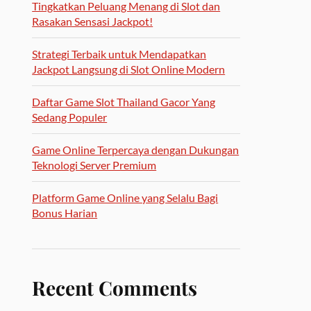
Tingkatkan Peluang Menang di Slot dan
Rasakan Sensasi Jackpot!
Strategi Terbaik untuk Mendapatkan
Jackpot Langsung di Slot Online Modern
Daftar Game Slot Thailand Gacor Yang
Sedang Populer
Game Online Terpercaya dengan Dukungan
Teknologi Server Premium
Platform Game Online yang Selalu Bagi
Bonus Harian
Recent Comments