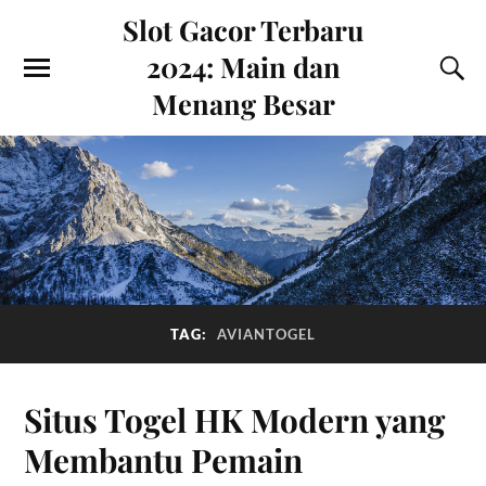
Slot Gacor Terbaru
2024: Main dan
Menang Besar
TAG:
AVIANTOGEL
Situs Togel HK Modern yang
Membantu Pemain