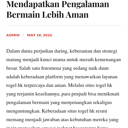
Mendapatkan Pengalaman
Bermain Lebih Aman
ADMIN
MAY 18, 2026
Dalam dunia perjudian daring, keberanian dan strategi
matang menjadi kunci utama untuk meraih kemenangan
besar. Salah satu fenomena yang sedang naik daun
adalah keberadaan platform yang menawarkan layanan
togel hk terpercaya dan aman. Melalui situs togel hk
yang terjamin keasliannya, para penjudi bisa menikmati
pengalaman bermain yang menyenangkan sekaligus
menguntungkan. Keberadaan situs togel hk resmi
memang menjadi jawaban atas kebutuhan mereka yang
ingin merasakan sensasi jackpot besar tanpa harus