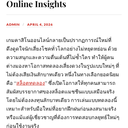
Online Insights
ADMIN
APRIL 4, 2026
เกมคาสิโนออนไลน์กลายเป็นปรากฏการณ์ใหม่ที่
ดึงดูดใจนักเสี่ยงโชคทั่วโลกอย่างไม่หยุดหย่อน ด้วย
ความสนุกและความตื่นเต้นที่ไม่ซ้ำใคร ทำให้ผู้คน
ต่างมองหาโอกาสทดลองเสี่ยงดวงในรูปแบบใหม่ๆ ที่
ไม่ต้องเสียเงินสักบาทเดียว หนึ่งในทางเลือกยอดนิยม
คือ “
สล็อตทดลอง
” ซึ่งเปิดโอกาสให้ทุกคนสามารถ
สัมผัสบรรยากาศของสล็อตแมชชีนแบบเสมือนจริง
โดยไม่ต้องลงทุนสักบาทเดียว การเล่นแบบทดลองนี้
เหมาะสำหรับมือใหม่ที่อยากฝึกฝนก่อนลงสนามจริง
หรือแม้แต่ผู้เชี่ยวชาญที่ต้องการทดสอบกลยุทธ์ใหม่ๆ
ก่อนใช้งานจริง