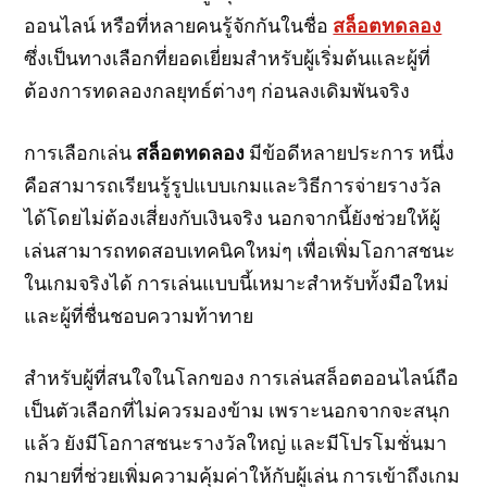
สล็อตทดลอง
ออนไลน์ หรือที่หลายคนรู้จักกันในชื่อ
ซึ่งเป็นทางเลือกที่ยอดเยี่ยมสำหรับผู้เริ่มต้นและผู้ที่
ต้องการทดลองกลยุทธ์ต่างๆ ก่อนลงเดิมพันจริง
สล็อตทดลอง
การเลือกเล่น
มีข้อดีหลายประการ หนึ่ง
คือสามารถเรียนรู้รูปแบบเกมและวิธีการจ่ายรางวัล
ได้โดยไม่ต้องเสี่ยงกับเงินจริง นอกจากนี้ยังช่วยให้ผู้
เล่นสามารถทดสอบเทคนิคใหม่ๆ เพื่อเพิ่มโอกาสชนะ
ในเกมจริงได้ การเล่นแบบนี้เหมาะสำหรับทั้งมือใหม่
และผู้ที่ชื่นชอบความท้าทาย
สำหรับผู้ที่สนใจในโลกของ การเล่นสล็อตออนไลน์ถือ
เป็นตัวเลือกที่ไม่ควรมองข้าม เพราะนอกจากจะสนุก
แล้ว ยังมีโอกาสชนะรางวัลใหญ่ และมีโปรโมชั่นมา
กมายที่ช่วยเพิ่มความคุ้มค่าให้กับผู้เล่น การเข้าถึงเกม